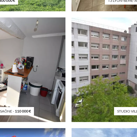
400 000
€
T3 LYON-8EME-
-SAÔNE -
110 000
€
STUDIO VI