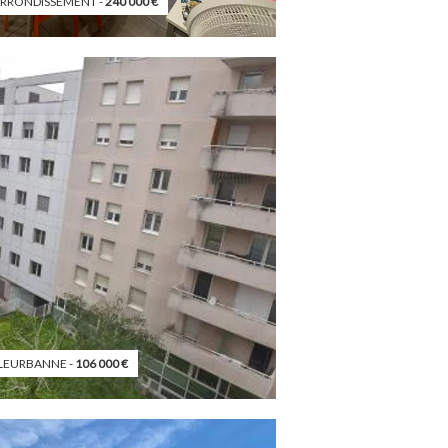
ARRONDISSEMENT -
240 000
€
LLEURBANNE -
106 000
€