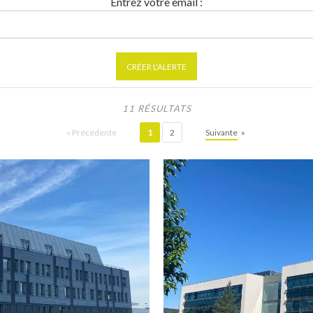
Entrez votre email :
CRÉER L'ALERTE
11 RÉSULTATS
«
Précédente
1
2
Suivante
»