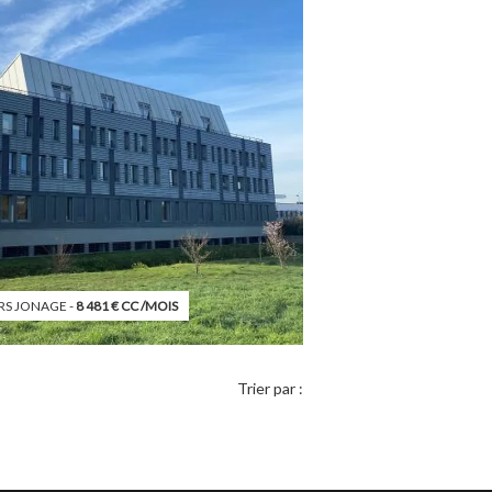
S JONAGE -
8 481
€
CC
/MOIS
Trier par :