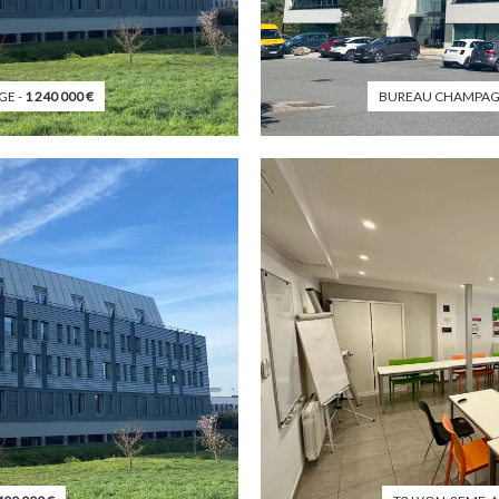
GE -
1 240 000
€
BUREAU CHAMPAG