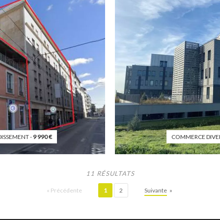
ISSEMENT -
9 990
€
COMMERCE DIVER
11 RÉSULTATS
«
Précédente
1
2
Suivante
»