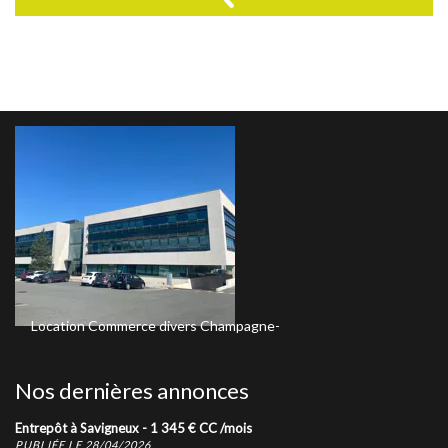
Location
Commerce divers
Champagne-
Vente
T3
Lyon-8eme
Au-Mont-d'Or
3 249
€
CC
/mois
240 00
Nos dernières annonces
Entrepôt à Savigneux -
1 345
€
CC
/mois
PUBLIÉE LE 28/04/2026