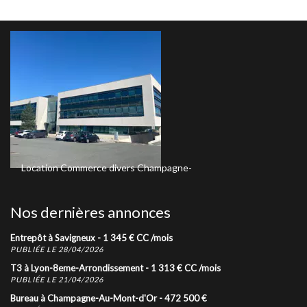
Location
Commerce divers
Champagne-
Vente
T3
Lyon-8eme
Au-Mont-d'Or
3 249
€
CC
/mois
240 00
Nos dernières annonces
Entrepôt à Savigneux -
1 345
€
CC
/mois
PUBLIÉE LE 28/04/2026
T3 à Lyon-8eme-Arrondissement -
1 313
€
CC
/mois
PUBLIÉE LE 21/04/2026
Bureau à Champagne-Au-Mont-d'Or -
472 500
€